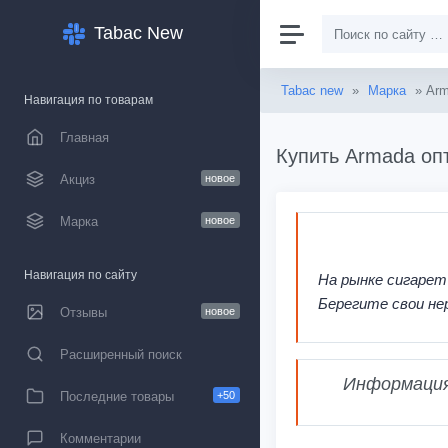
Tabac New
Tabac new
»
Марка
» Ar
Навигация по товарам
Главная
Купить Armada оп
Акциз
новое
Марка
новое
Навигация по сайту
На рынке сигарет
Берегите свои не
Отзывы
новое
Расширенный поиск
Информация,
Последние товары
+50
Комментарии