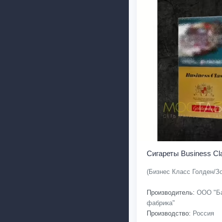
Сигареты Business Cl
(Бизнес Класс Голден/З
Производитель:
ООО "Ба
фабрика"
Производство:
Россия