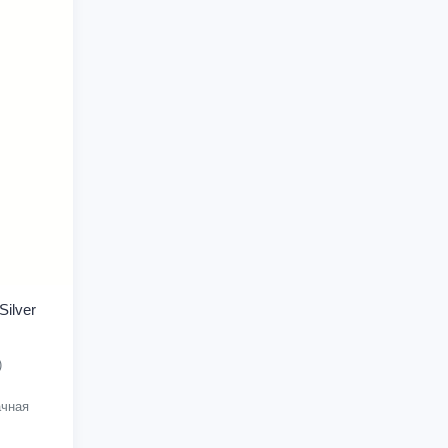
ilver
)
чная