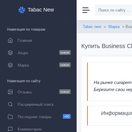
Tabac New
Tabac new
»
Марка
» Bus
Навигация по товарам
Главная
Купить Business C
Акциз
новое
Марка
новое
Навигация по сайту
На рынке сигарет
Берегите свои не
Отзывы
новое
Расширенный поиск
Информация,
Последние товары
+50
Комментарии