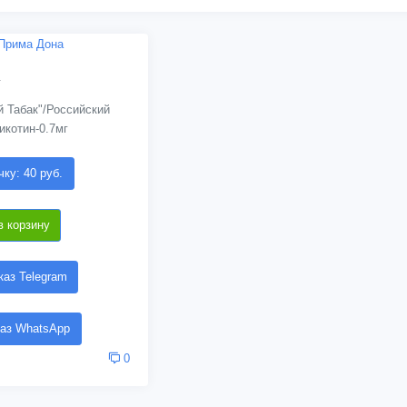
 Табак"/Российский
икотин-0.7мг
чку: 40 руб.
в корзину
аз Telegram
аз WhatsApp
0