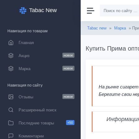
Tabac New
Tabac new
»
Марка
» Пр
Навигация по товарам
Главная
Купить Прима опт
Акциз
новое
Марка
новое
Навигация по сайту
На рынке сигарет
Берегите свои не
Отзывы
новое
Расширенный поиск
Информация,
Последние товары
+50
Комментарии